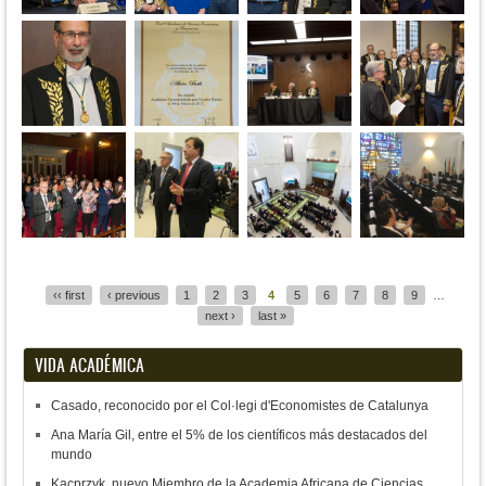
Pages
‹‹ first
‹ previous
1
2
3
4
5
6
7
8
9
…
next ›
last »
VIDA ACADÉMICA
Casado, reconocido por el Col·legi d'Economistes de Catalunya
Ana María Gil, entre el 5% de los científicos más destacados del
mundo
Kacprzyk, nuevo Miembro de la Academia Africana de Ciencias