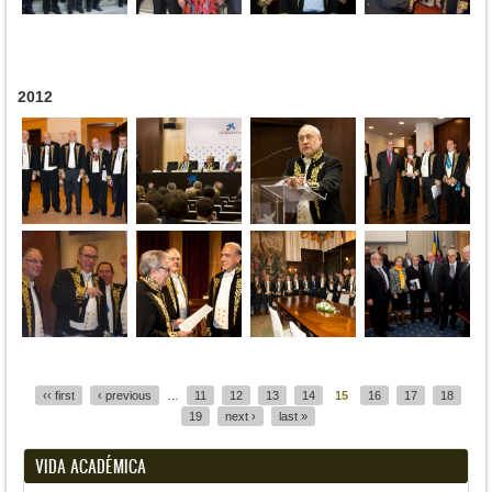
2012
Pages
‹‹ first
‹ previous
…
11
12
13
14
15
16
17
18
19
next ›
last »
VIDA ACADÉMICA