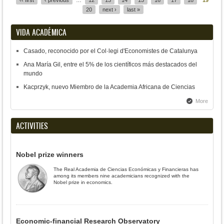
‹‹ first
‹ previous
…
12
13
14
15
16
17
18
19
20
next ›
last »
VIDA ACADÉMICA
Casado, reconocido por el Col·legi d'Economistes de Catalunya
Ana María Gil, entre el 5% de los científicos más destacados del
mundo
Kacprzyk, nuevo Miembro de la Academia Africana de Ciencias
More
ACTIVITIES
Nobel prize winners
The Real Academia de Ciencias Económicas y Financieras has
among its members nine academicians recognized with the
Nobel prize in economics.
Economic-financial Research Observatory