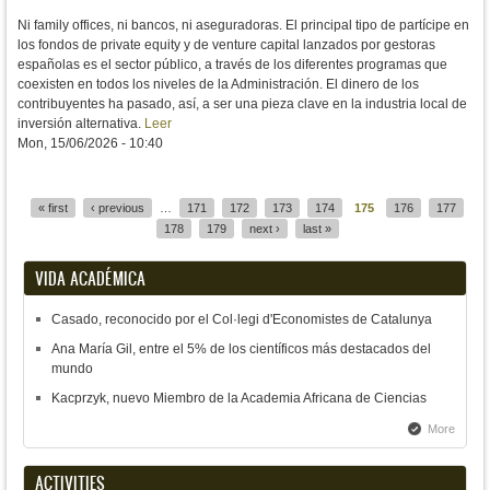
Ni family offices, ni bancos, ni aseguradoras. El principal tipo de partícipe en
los fondos de private equity y de venture capital lanzados por gestoras
españolas es el sector público, a través de los diferentes programas que
coexisten en todos los niveles de la Administración. El dinero de los
contribuyentes ha pasado, así, a ser una pieza clave en la industria local de
inversión alternativa.
Leer
Mon, 15/06/2026 - 10:40
« first
‹ previous
…
171
172
173
174
175
176
177
Pages
178
179
next ›
last »
VIDA ACADÉMICA
Casado, reconocido por el Col·legi d'Economistes de Catalunya
Ana María Gil, entre el 5% de los científicos más destacados del
mundo
Kacprzyk, nuevo Miembro de la Academia Africana de Ciencias
More
ACTIVITIES