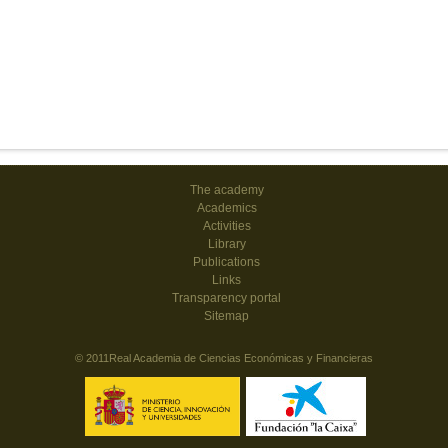
The academy
Academics
Activities
Library
Publications
Links
Transparency portal
Sitemap
© 2011Real Academia de Ciencias Económicas y Financieras