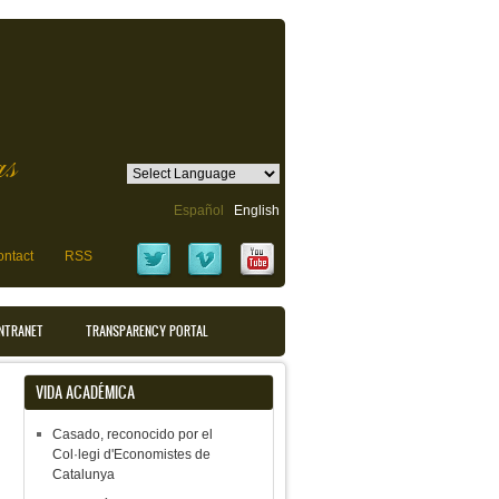
as
Español
English
ntact
RSS
INTRANET
TRANSPARENCY PORTAL
VIDA ACADÉMICA
Casado, reconocido por el
Col·legi d'Economistes de
Catalunya