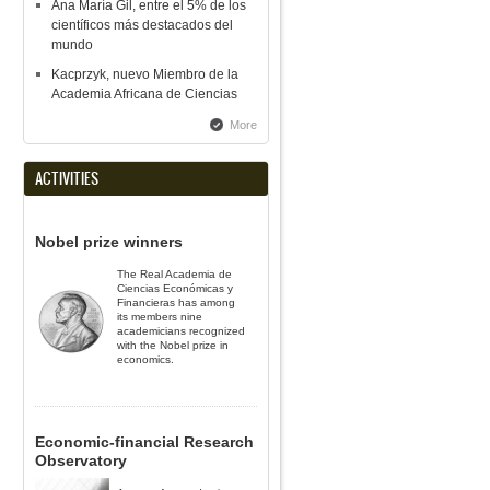
Ana María Gil, entre el 5% de los
científicos más destacados del
mundo
Kacprzyk, nuevo Miembro de la
Academia Africana de Ciencias
More
ACTIVITIES
Nobel prize winners
The Real Academia de
Ciencias Económicas y
Financieras has among
its members nine
academicians recognized
with the Nobel prize in
economics.
Economic-financial Research
Observatory