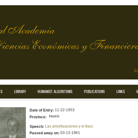
l Academia
Ciencias Económicas y Financier
Co
ES
LIBRARY
HUMANIST ALGORITHMS
PUBLICATIONS
LINKS
11-22-1953
Date of Entry:
Madrid
Province:
Las amortizaciones y el fisco
Speech:
03-13-1961
Passed away on: