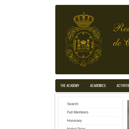
Skip to main content
Rea
de 
Main menu en translated
THE ACADEMY
ACADEMICS
ACTIVITI
Search
Full Members
Honorary
Nobel Prize