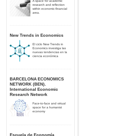
A space for academic
research and reflection
within economic-financial
area.
New Trends in Economics
El ciclo New Trends in
Economics investiga las
nuevas tendencias en la
ciencia económica
BARCELONA ECONOMICS
NETWORK (BEN).
International Economic
Research Network
Face-to-face and virtual
space for a humanist
economy
Escuela de Economía