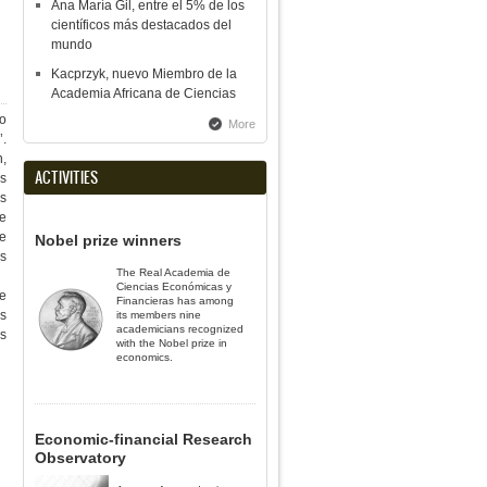
Ana María Gil, entre el 5% de los
científicos más destacados del
mundo
Kacprzyk, nuevo Miembro de la
Academia Africana de Ciencias
o
More
’.
n,
ACTIVITIES
os
os
de
de
Nobel prize winners
s
The Real Academia de
Ciencias Económicas y
ve
Financieras has among
s
its members nine
academicians recognized
s
with the Nobel prize in
economics.
Economic-financial Research
Observatory