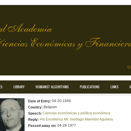
l Academia
Ciencias Económicas y Financier
Co
ES
LIBRARY
HUMANIST ALGORITHMS
PUBLICATIONS
LINKS
04-20-1949
Date of Entry:
Belgium
Country:
Ciencias económicas y política económica
Speech:
His Excellency Mr. Santiago Marimón Aguilera
Reply:
04-28-1977
Passed away on: