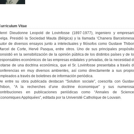
urriculum Vitae
Henri Dieudonne Leopold de Lovinfosse (1897-1977), ingeniero y empresari
elga. Presidió la Sociedad Mauta (Bélgica) y la llamada ‘Chanera Barcelonesa
utor de diversos ensayos junto a intelectuales y filósofos como Gustave Thibo
arcel de Corte, Hervé Pasqua, entre otros. Uno de sus principales propósit
onsistió en la sensibilización de la opinión pública de los distintos países y de l
esponsables económicos de las empresas estatales y privadas, de la necesidad 
otarse de una doctrina económica, que el Sr. Lovinfosse presentaba a través 
conferencias en muy diversos ambientes, así como directamente a sus propio
mpleados a través de boletines de información periódica.
e entre su obra publicada destacan “Solution sociale”, coescrita con Gusta
Thibon, “A la recherches d’une doctrine économique” y sus numerosa
contribuciones en publicaciones periódicas como “Annales de Science
conomiques Appliquées”, editada por la Université Catholique de Louvain.