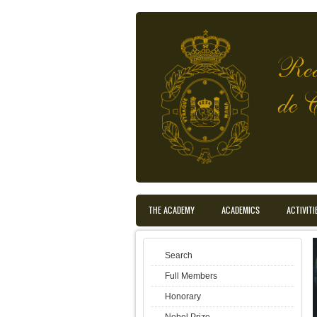
Skip to main content
Rea
de 
Main menu en translated
THE ACADEMY
ACADEMICS
ACTIVITI
Search
Full Members
Honorary
Nobel Prize