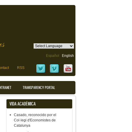
as
Español
English
ntact
RSS
INTRANET
TRANSPARENCY PORTAL
VIDA ACADÉMICA
Casado, reconocido por el
Col·legi d'Economistes de
Catalunya