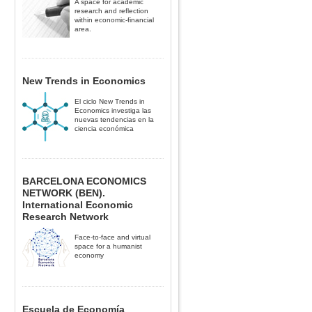
A space for academic
research and reflection
within economic-financial
area.
New Trends in Economics
El ciclo New Trends in
Economics investiga las
nuevas tendencias en la
ciencia económica
BARCELONA ECONOMICS
NETWORK (BEN).
International Economic
Research Network
Face-to-face and virtual
space for a humanist
economy
Escuela de Economía