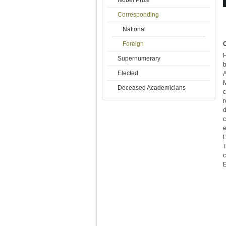
Corresponding
National
Foreign
C
Supernumerary
b
Elected
A
M
Deceased Academicians
c
r
d
e
D
E