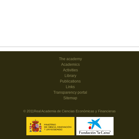
The academy
Academics
Activities
Library
Publications
Links
Transparency portal
Sitemap
© 2011Real Academia de Ciencias Económicas y Financieras