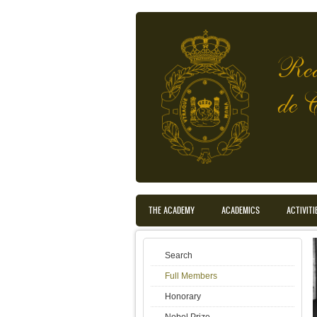
Skip to main content
Rea
de 
Main menu en translated
THE ACADEMY
ACADEMICS
ACTIVITI
Search
Full Members
Honorary
Nobel Prize