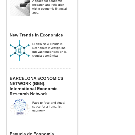
A space for academic
research and reflection
within economic-financial
area.
New Trends in Economics
El ciclo New Trends in
Economics investiga las
nuevas tendencias en la
ciencia económica
BARCELONA ECONOMICS
NETWORK (BEN).
International Economic
Research Network
Face-to-face and virtual
space for a humanist
economy
Escuela de Economía