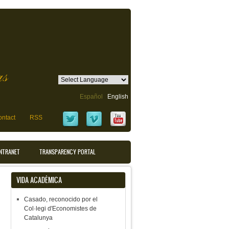
as
Español
English
ntact
RSS
INTRANET
TRANSPARENCY PORTAL
VIDA ACADÉMICA
Casado, reconocido por el
Col·legi d'Economistes de
Catalunya