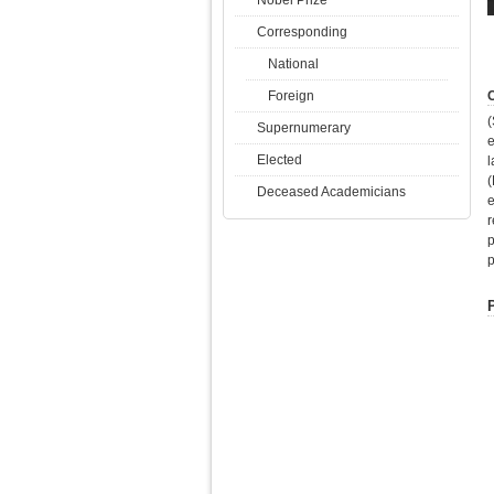
Corresponding
National
Foreign
C
Supernumerary
e
Elected
l
(
Deceased Academicians
r
p