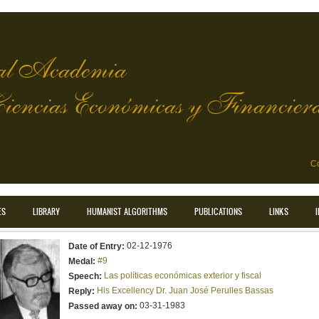
l Academia
Ciencias Económicas y Financier
Co
ES
LIBRARY
HUMANIST ALGORITHMS
PUBLICATIONS
LINKS
02-12-1976
Date of Entry:
#9
Medal:
Las políticas económicas exterior y fiscal
Speech:
His Excellency Dr. Juan José Perulles Bassas
Reply:
03-31-1983
Passed away on: