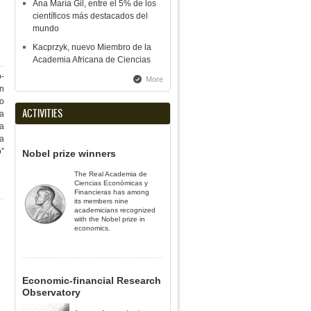
Ana María Gil, entre el 5% de los
científicos más destacados del
mundo
Kacprzyk, nuevo Miembro de la
Academia Africana de Ciencias
-
More
en
no
ACTIVITIES
la
a
la
”
Nobel prize winners
The Real Academia de
Ciencias Económicas y
Financieras has among
its members nine
academicians recognized
with the Nobel prize in
economics.
Economic-financial Research
Observatory