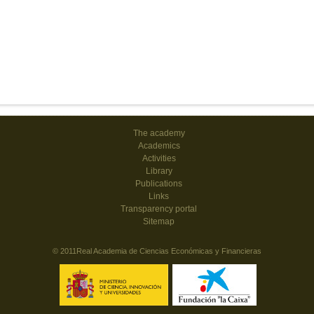
The academy
Academics
Activities
Library
Publications
Links
Transparency portal
Sitemap
© 2011Real Academia de Ciencias Económicas y Financieras