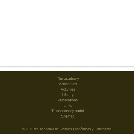
The academy
Academics
Activities
Library
Publications
Links
Transparency portal
Sitemap
© 2011Real Academia de Ciencias Económicas y Financieras