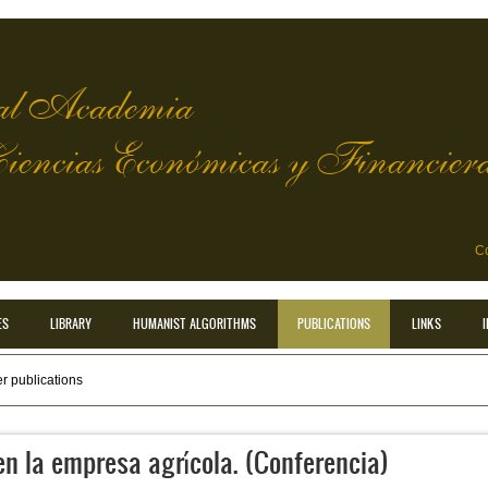
l Academia
Ciencias Económicas y Financier
Co
ES
LIBRARY
HUMANIST ALGORITHMS
PUBLICATIONS
LINKS
r publications
en la empresa agrícola. (Conferencia)