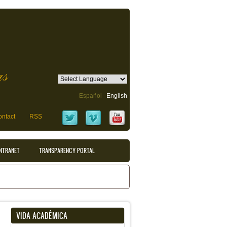
as
Español
English
ntact
RSS
INTRANET
TRANSPARENCY PORTAL
VIDA ACADÉMICA