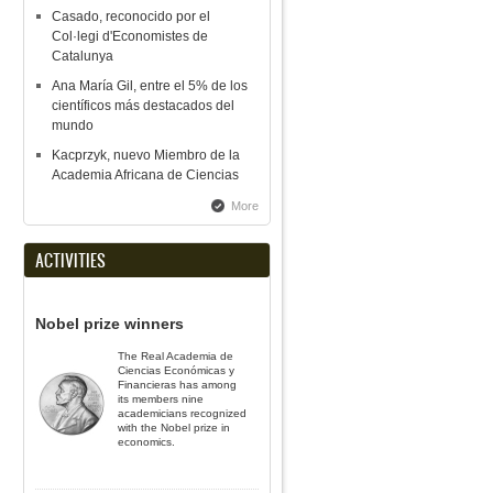
Casado, reconocido por el
Col·legi d'Economistes de
Catalunya
Ana María Gil, entre el 5% de los
científicos más destacados del
mundo
Kacprzyk, nuevo Miembro de la
Academia Africana de Ciencias
More
ACTIVITIES
Nobel prize winners
The Real Academia de
Ciencias Económicas y
Financieras has among
its members nine
academicians recognized
with the Nobel prize in
economics.