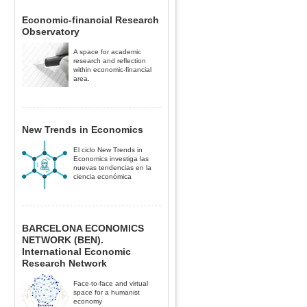
Economic-financial Research
Observatory
A space for academic
research and reflection
within economic-financial
area.
New Trends in Economics
El ciclo New Trends in
Economics investiga las
nuevas tendencias en la
ciencia económica
BARCELONA ECONOMICS
NETWORK (BEN).
International Economic
Research Network
Face-to-face and virtual
space for a humanist
economy