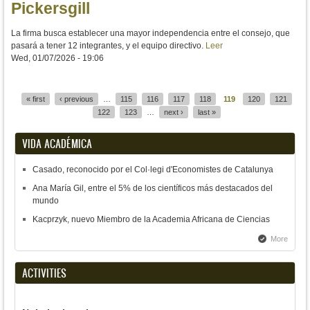
Pickersgill
La firma busca establecer una mayor independencia entre el consejo, que
pasará a tener 12 integrantes, y el equipo directivo.
Leer
Wed, 01/07/2026 - 19:06
« first
‹ previous
…
115
116
117
118
119
120
121
Pages
122
123
…
next ›
last »
VIDA ACADÉMICA
Casado, reconocido por el Col·legi d'Economistes de Catalunya
Ana María Gil, entre el 5% de los científicos más destacados del
mundo
Kacprzyk, nuevo Miembro de la Academia Africana de Ciencias
More
ACTIVITIES