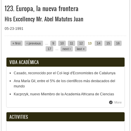
123. Europa, la nueva frontera
His Excellency Mr. Abel Matutes Juan
05-23-1991
« first
‹ previous
…
9
10
11
12
13
14
15
16
Pages
17
…
next ›
last »
VIDA ACADÉMICA
Casado, reconocido por el Col·legi d'Economistes de Catalunya
Ana María Gil, entre el 5% de los científicos más destacados del
mundo
Kacprzyk, nuevo Miembro de la Academia Africana de Ciencias
More
ACTIVITIES